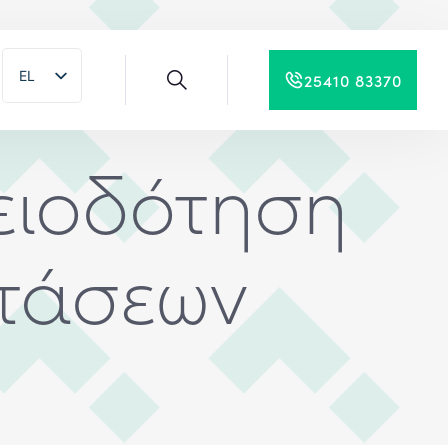
EL
25410 83370
EN
ειοδότηση
στάσεων