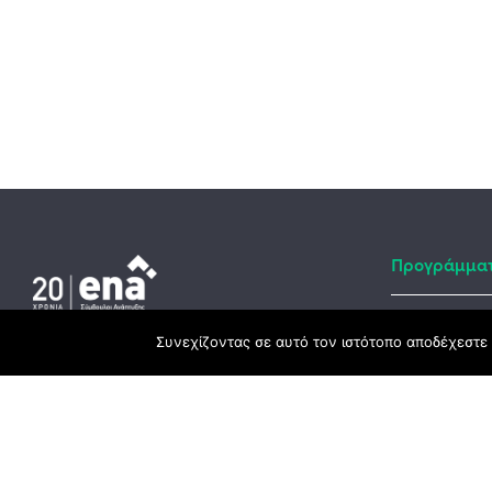
Προγράμμα
Συνεχίζοντας σε αυτό τον ιστότοπο αποδέχεστε 
Αναπτυξιακό
Κεντρικά γραφεία
ΕΣΠΑ
3ο χλμ. Ε.Ο. Ξάνθης – Καβάλας, 671 00
Ταμείο Ανά
Ξάνθη
Πρόγραμμα 
25410 83370