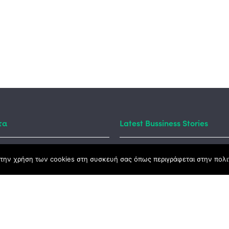
τα
Latest Bussiness Stories
Business S
την χρήση των cookies στη συσκευή σας όπως περιγράφεται στην πολιτ
ς Νόμος
#55: Kara
– Αλλαντι
Ανατολής
καμψης
Αγροτικής Ανάπτυξης
Business S
#54: 20 χ