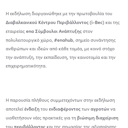
Η εκδήλωση διοργανώθηκε με την πρωτοβουλία του
Διαβαλκανικού Κέντρου Περιβάλλοντος (i-Bec)
και της
ena Σύμβουλοι Ανάπτυξης
εταιρείας
στον
#enahub
πολυλειτουργικό χώρο,
, σημείο συνάντησης
ανθρώπων και ιδεών από κάθε τομέα, με κοινό στόχο
την ανάπτυξη, την εκπαίδευση, την καινοτομία και την
επιχειρηματικότητα.
Η παρουσία πλήθους συμμετεχόντων στην εκδήλωση
ένδειξη
ενδιαφέροντος
αγροτών
αποτελεί
του
των
να
βιώσιμη διαχείριση
υιοθετήσουν νέες πρακτικές για τη
περιβάλλοντος
του
και της σημασίας της αξιοποίησης