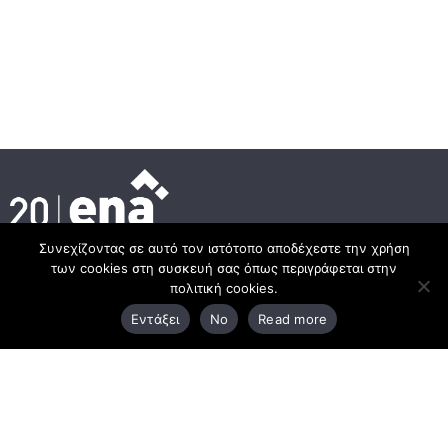
Συνεχίζοντας σε αυτό τον ιστότοπο αποδέχεστε την χρήση
των cookies στη συσκευή σας όπως περιγράφεται στην
Κεντρικά γραφεία
πολιτική cookies.
Εντάξει
No
Read more
3ο χλμ. Ε.Ο. Ξάνθης – Καβάλας, 671 00 Ξάνθη
25410 83370
Υποκατάστημα