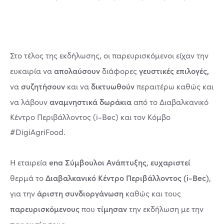
Στο τέλος της εκδήλωσης, οι παρευρισκόμενοι είχαν την
απολαύσουν
γευστικές επιλογές,
ευκαιρία να
διάφορες
συζητήσουν
δικτυωθούν
να
και να
περαιτέρω καθώς και
αναμνηστικά δωράκια
να λάβουν
από το Διαβαλκανικό
Κέντρο Περιβάλλοντος (i-Bec) και τον Κόμβο
#DigiAgriFood.
ena Σύμβουλοι Ανάπτυξης
ευχαριστεί
Η εταιρεία
,
Διαβαλκανικό Κέντρο Περιβάλλοντος (i-Bec)
θερμά το
,
άριστη συνδιοργάνωση
για την
καθώς και τους
παρευρισκόμενους
τίμησαν
που
την εκδήλωση με την
παρουσία