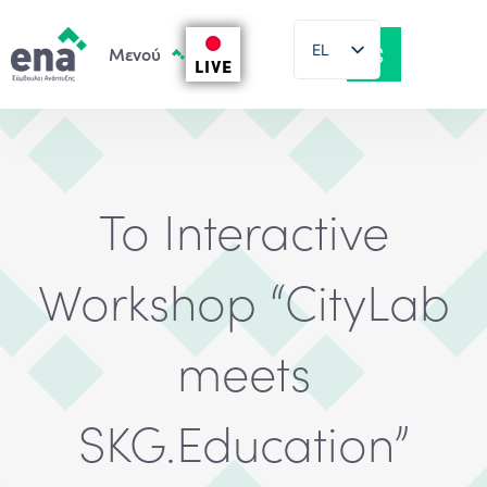
EL
LIVE
EN
Το Interactive
Workshop “CityLab
meets
SKG.Education”