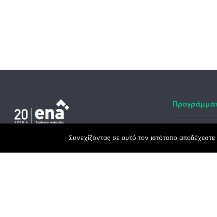
Προγράμμα
Συνεχίζοντας σε αυτό τον ιστότοπο αποδέχεστε 
Αναπτυξιακό
Κεντρικά γραφεία
ΕΣΠΑ
3ο χλμ. Ε.Ο. Ξάνθης – Καβάλας, 671 00
Ταμείο Ανά
Ξάνθη
Πρόγραμμα 
25410 83370