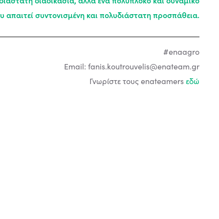
διάστατη διαδικασία, αλλά ένα πολύπλοκο και δυναμικό
ου απαιτεί συντονισμένη και πολυδιάστατη προσπάθεια.
#enaagro
Email:
fanis.koutrouvelis@enateam.gr
Γνωρίστε τους enateamers
εδώ