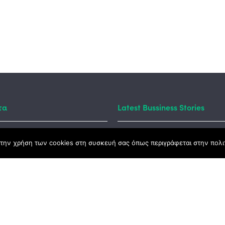
τα
Latest Bussiness Stories
Business S
την χρήση των cookies στη συσκευή σας όπως περιγράφεται στην πολιτ
ς Νόμος
#55: Kara
– Αλλαντι
Ανατολής
καμψης
Αγροτικής Ανάπτυξης
Business S
#54: 20 χ
ena Σύμβο