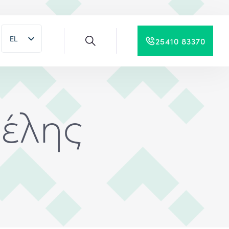
EL
25410 83370
EN
έλης