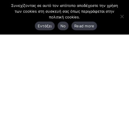
Συνεχίζοντας σε αυτό τον ιστότοπο αποδέχεστε την χρήση
των cookies στη συσκευή σας όπως περιγράφεται στην
Κεντρικά γραφεία
πολιτική cookies.
Εντάξει
No
Read more
3ο χλμ. Ε.Ο. Ξάνθης – Καβάλας, 671 00 Ξάνθη
25410 83370
Υποκατάστημα
Περιμετρική οδός Χρυσούπολης, Βεργίνας 1
642 00, Χρυσούπολη Καβάλας
25910 23900