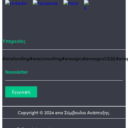
Υπηρεσίες
#enafunding
#enaconsulting
#enaagro
#enaagroΟΣΔΕ
#enap
Newsletter
Εγγραφή
Copyright © 2024 ena Σύμβουλοι Ανάπτυξης.