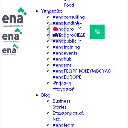
Food
Υπηρεσίες
#enaconsulting
EL
#enafunding
#enaagro
LIVE
#enaagroΟΣΔΕ
EL
#enapublic
#enatraining
#enaevents
#enahub
#enasms
#enaΓΕΩΡΓΙΚΟΙΣΥΜΒΟΥΛΟΙ
#enaEUROPE
Ψηφιακή
Υπογραφή
Blog
Business
Stories
Επιχειρηματικά
Νέα
#enateam