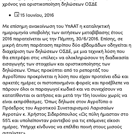
15 Ιουνίου, 2016
Με επίσημη ανακοίνωση του ΥπΑΑΤ η καταληκτική
ημερομηνία υποβολής των αιτήσεων μεταβίβασης έτους
2016 παρατείνεται ως την Πέμπτη, 30/6/2016. Επίσης, σε
μικρή άτυπη παράταση περίπου δύο εβδομάδων οδηγείται η
διαχείριση των δηλώσεων ΟΣΔΕ, με μια τεχνική λύση που
θα επιτρέψει στις «πύλες» να ολοκληρώσουν τη διαδικασία
εισαγωγής των στοιχείων και οριστικοποίησης των
δηλώσεων. Όπως προκύπτει από το ρεπορτάζ του
ΑγροΤύπου προκρίνεται η λύση που είχαν προτείνει εδώ και
αρκετές ημέρες οι πιστοποιημένοι φορείς και προέβλεπε να
πάρουν όλοι οι παραγωγοί κωδικό και να συνεχίσουν να
κατατίθενται οι αιτήσεις και μετά την 15η Ιουνίου χωρίς να
είναι εκπρόθεσμες. Όπως δήλωσε στον ΑγροΤύπο ο
Πρόεδρος του Αγροτικού Συνεταιρισμού Λαρισαίων
Αγροτών κ. Χρήστος Σιδερόπουλος «Ως πύλη ήμασταν στο
55% και υπολείπονταν ραντεβού για τις επόμενες είκοσι
ημέρες. Υπήρχε κίνδυνος να επέλθει ποινή στους μισούς
αιτούντες».