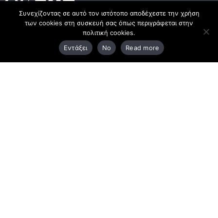
Συνεχίζοντας σε αυτό τον ιστότοπο αποδέχεστε την χρήση
των cookies στη συσκευή σας όπως περιγράφεται στην
Κεντρικά γραφεία
πολιτική cookies.
Εντάξει
No
Read more
3ο χλμ. Ε.Ο. Ξάνθης – Καβάλας, 671 00 Ξάνθη
25410 83370
Υποκατάστημα
Περιμετρική οδός Χρυσούπολης, Βεργίνας 1
642 00, Χρυσούπολη Καβάλας
25910 23900