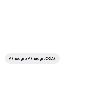
#enaagro #enaagroΟΣΔΕ