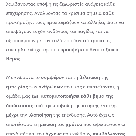
λαμβάνοντας υπόψη τις ξεχωριστές ανάγκες κάθε
επιχείρησης. Αναλύοντας τα κρίσιμα σημεία κάθε
προκήρυξης, τους προετοιμάζουν κατάλληλα, ώστε να
αποφύγουν τυχόν κινδύνους και παγίδες και να
αξιοποιήσουν με τον καλύτερο δυνατό τρόπο τις
ευκαιρίες ενίσχυσης που προσφέρει ο Αναπτυξιακός
Νόμος.
συμφέρον
βελτίωση
Με γνώμονα το
και τη
της
εμπειρίας
ανθρώπων
των
που μας εμπιστεύονται, η
αυτοματοποιήσει κάθε βήμα της
ομάδα μας έχει
διαδικασίας
υποβολή
αίτησης
από την
της
ένταξης
μέχρι
υλοποίηση
την
της επένδυσης. Αυτό έχει ως
μείωση
χρόνου
αποτέλεσμα τη
του
που αφιερώνουν οι
άγχους
συμβάλλοντας
επενδυτές και του
που νιώθουν,