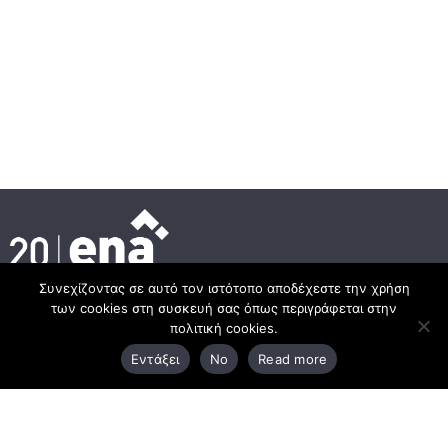
Συνεχίζοντας σε αυτό τον ιστότοπο αποδέχεστε την χρήση
των cookies στη συσκευή σας όπως περιγράφεται στην
Κεντρικά γραφεία
πολιτική cookies.
Εντάξει
No
Read more
3ο χλμ. Ε.Ο. Ξάνθης – Καβάλας, 671 00 Ξάνθη
25410 83370