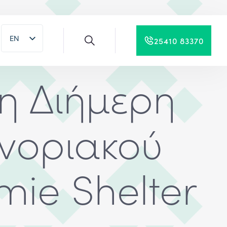
EN
25410 83370
EL
η Διήμερη
νοριακού
mie Shelter