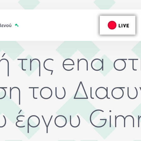
LIVE
ή της ena στ
ση του Διασυ
υ έργου Gim