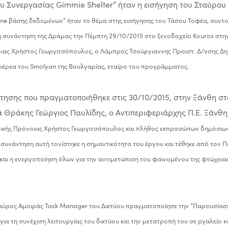
υ Συνεργασίας Gimmie Shelter” ήταν η εισήγηση του Σταύρου
ne βάσης δεδομένων” ήταν το θέμα στης εισήγησης του Τάσου Τοφέα, συντον
συνάντηση της Δράμας την Πέμπτη 29/10/2015 στο ξενοδοχείο Kouros στην
οιας Χρήστος Γεωργιτσόπουλος, ο Λάμπρος Τσούργιαννης Προιστ. Δ/νσης Δημ
φέρεα του Smolyan της Βουλγαρίας,
εταίρο του προγράμματος.
τησης που πραγματοποιήθηκε στις 30/10/2015, στην Ξάνθη στ
& Θράκης Γεώργιος Παυλίδης, ο Αντιπεριφεριάρχης Π.Ε. Ξάν
ωνικής Πρόνοιας Χρήστος Γεωργιτσόπουλος και πλήθος εκπροσώπων δημόσιων
η συνάντηση αυτή τονίστηκε η σημαντικότητα του έργου και τέθηκε από τον
και η ενεργοποίηση όλων για την αντιμετώπιση του φαινομένου της φτώχει
αύρος Αμοιράς Task Manager του Δικτύου πραγματοποίησε την “Παρουσίασ
 για τη συνέχιση λειτουργίας του δικτύου και την μετατροπή του σε ργαλείο κ