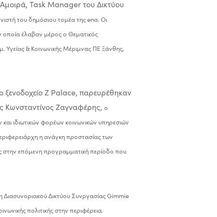
 Αμοιρά, Task Manager του Δικτύου
ιστή του δημόσιου τομέα της ena. Οι
 οποία έλαβαν μέρος ο Θεματικός
. Υγείας & Κοινωνικής Μέριμνας ΠΕ Ξάνθης,
ο ξενοδοχείο Z Palace, παρευρέθηκαν
θης Κωνσταντίνος Ζαγναφέρης,
ο
 και ιδιωτικών φορέων κοινωνικών υπηρεσιών
 Περιφερειάρχη η ανάγκη προστασίας των
ας στην επόμενη προγραμματική περίοδο που
η Διασυνοριακού Δικτύου Συνργασίας Gimmie
οινωνικής πολιτικής στην περιφέρεια.