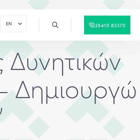
EN
25410 83370
EL
 Δυνητικών
 – Δημιουργώ
”