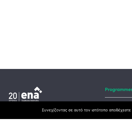
Programme
Συνεχίζοντας σε αυτό τον ιστότοπο αποδέχεστε 
Developmen
Headquarter
ESPA
3rd Km Xanthi - Kavala, 67100 Xanthi
Recovery Fu