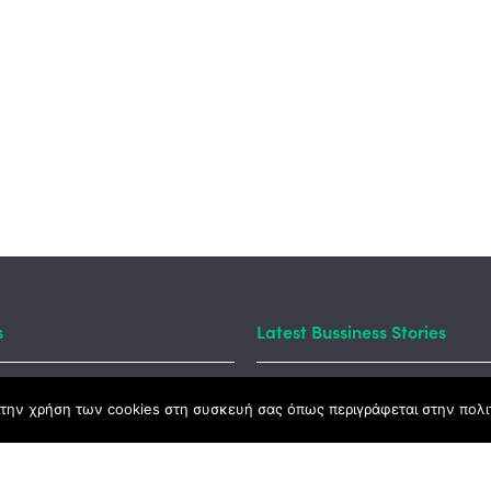
s
Latest Bussiness Stories
Business S
την χρήση των cookies στη συσκευή σας όπως περιγράφεται στην πολιτ
t Law
#55: Kara
– Αλλαντι
Ανατολής
nd