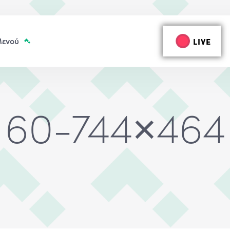
LIVE
60-744×464