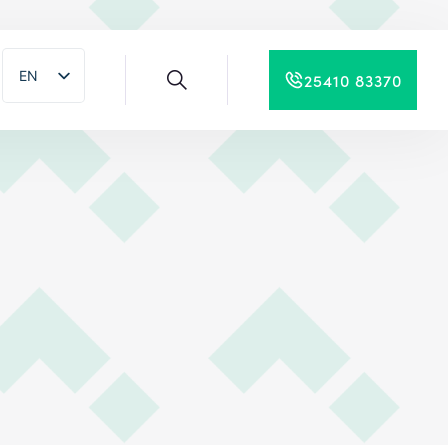
EN
25410 83370
EL