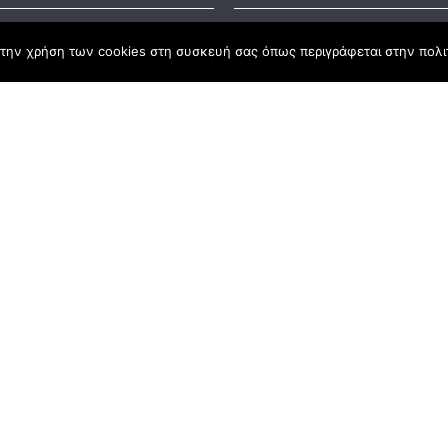
Business S
την χρήση των cookies στη συσκευή σας όπως περιγράφεται στην πολιτ
t Law
#55: Kara
– Αλλαντι
Ανατολής
nd
lopment Programme
Business S
#54: 20 χ
ena Σύμβο
Ανάπτυξη
Business S
#53: ΣΠ.ΑΡ
Business S
#52: Φάρ
Ζευκίδης