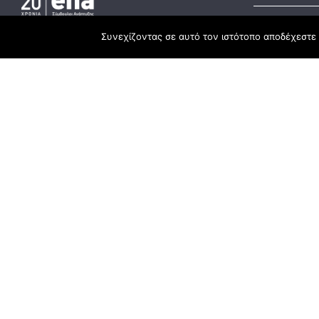
Συνεχίζοντας σε αυτό τον ιστότοπο αποδέχεστε 
Developmen
Headquarter
ESPA
3rd Km Xanthi - Kavala, 67100 Xanthi
Recovery Fu
25410 83370
Rural Deve
Branch
Chrysoupoli Ring Road - Vergina Str. 1
642 00, Chrysoupoli Kavalas
25910 23900