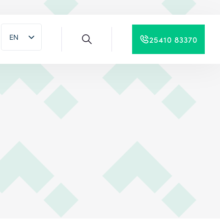
EN
25410 83370
EL