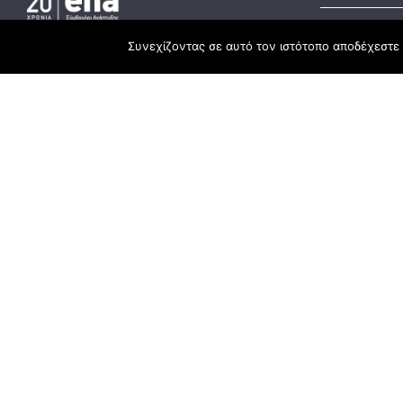
Συνεχίζοντας σε αυτό τον ιστότοπο αποδέχεστε 
Developmen
Headquarter
ESPA
3rd Km Xanthi - Kavala, 67100 Xanthi
Recovery Fu
25410 83370
Rural Deve
Branch
Chrysoupoli Ring Road - Vergina Str. 1
642 00, Chrysoupoli Kavalas
25910 23900