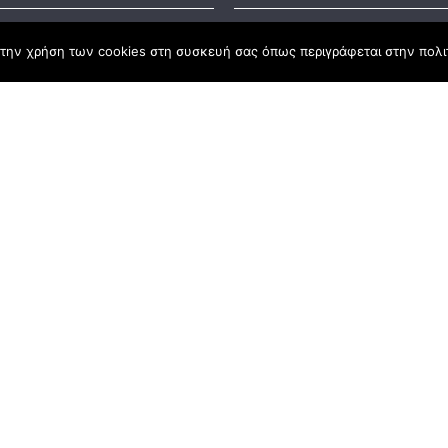
Business S
την χρήση των cookies στη συσκευή σας όπως περιγράφεται στην πολιτ
t Law
#55: Kara
– Αλλαντι
Ανατολής
nd
lopment Programme
Business S
#54: 20 χ
ena Σύμβο
Ανάπτυξη
Business S
#53: ΣΠ.ΑΡ
Business S
#52: Φάρ
Ζευκίδης