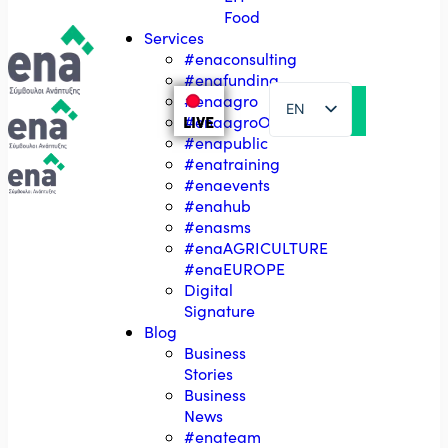
Food
Services
#enaconsulting
#enafunding
#enaagro
EN
LIVE
#enaagroOSDE
#enapublic
EL
#enatraining
#enaevents
#enahub
#enasms
#enaAGRICULTURΕ
#enaEUROPE
Digital
Signature
Blog
Business
Stories
Business
News
#enateam