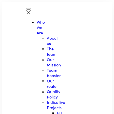
Who
We
Are
About
us
The
team
Our
Mission
Team
booster
Our
route
Quality
Policy
Indicative
Projects
EIT