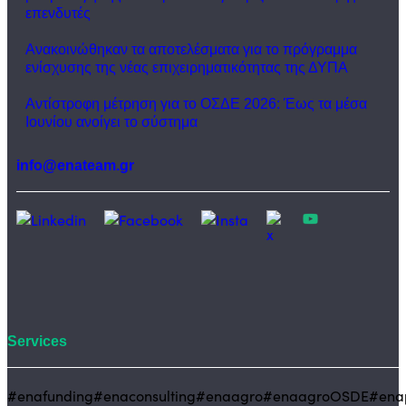
επενδυτές
Ανακοινώθηκαν τα αποτελέσματα για το πρόγραμμα
ενίσχυσης της νέας επιχειρηματικότητας της ΔΥΠΑ
Αντίστροφη μέτρηση για το ΟΣΔΕ 2026: Έως τα μέσα
Ιουνίου ανοίγει το σύστημα
info@enateam.gr
Services
#enafunding
#enaconsulting
#enaagro
#enaagroOSDE
#ena