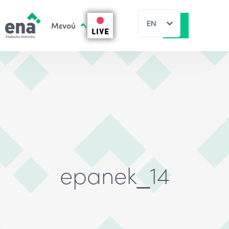
EN
LIVE
EL
epanek_14