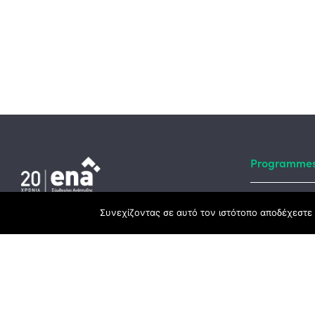
Programme
Συνεχίζοντας σε αυτό τον ιστότοπο αποδέχεστε 
Developmen
Headquarter
ESPA
3rd Km Xanthi - Kavala, 67100 Xanthi
Recovery Fu
25410 83370
Rural Deve