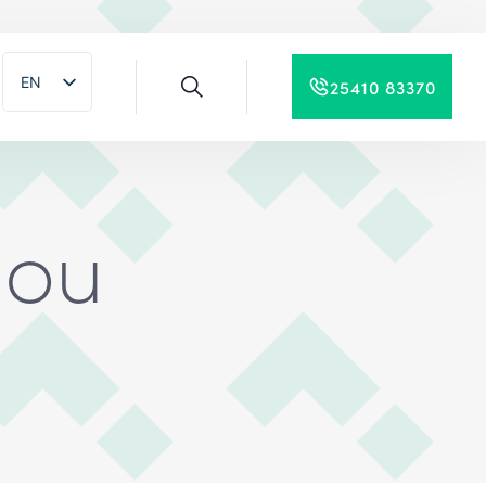
EN
25410 83370
EL
lou