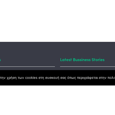
s
Latest Bussiness Stories
Business S
την χρήση των cookies στη συσκευή σας όπως περιγράφεται στην πολιτ
t Law
#55: Kara
– Αλλαντι
Ανατολής
nd
lopment Programme
Business S
#54: 20 χ