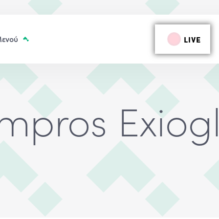
LIVE
mpros Exiog