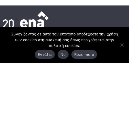
Συνεχίζοντας σε αυτό τον ιστότοπο αποδέχεστε την χρήση
των cookies στη συσκευή σας όπως περιγράφεται στην
Headquarter
πολιτική cookies.
Εντάξει
No
Read more
3rd Km Xanthi - Kavala, 67100 Xanthi
25410 83370
Branch
Chrysoupoli Ring Road - Vergina Str. 1
642 00, Chrysoupoli Kavalas
25910 23900