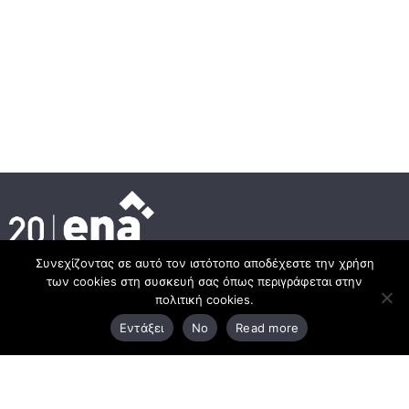
Συνεχίζοντας σε αυτό τον ιστότοπο αποδέχεστε την χρήση
των cookies στη συσκευή σας όπως περιγράφεται στην
Κεντρικά γραφεία
πολιτική cookies.
Εντάξει
No
Read more
3ο χλμ. Ε.Ο. Ξάνθης – Καβάλας, 671 00 Ξάνθη
25410 83370