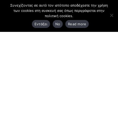
Συνεχίζοντας σε αυτό τον ιστότοπο αποδέχεστε την χρήση
των cookies στη συσκευή σας όπως περιγράφεται στην
Κεντρικά γραφεία
πολιτική cookies.
Εντάξει
No
Read more
3ο χλμ. Ε.Ο. Ξάνθης – Καβάλας, 671 00 Ξάνθη
25410 83370
Υποκατάστημα
Περιμετρική οδός Χρυσούπολης, Βεργίνας 1
642 00, Χρυσούπολη Καβάλας
25910 23900