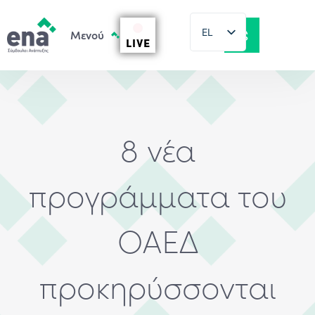
EL
LIVE
EN
8 νέα
προγράμματα του
ΟΑΕΔ
προκηρύσσονται