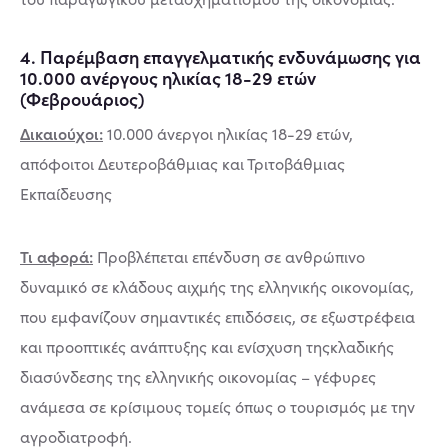
4. Παρέµβαση επαγγελµατικής ενδυνάµωσης για
10.000 ανέργους ηλικίας 18-29 ετών
(Φεβρουάριος)
Δικαιούχοι:
10.000 άνεργοι ηλικίας 18-29 ετών,
απόφοιτοι Δευτεροβάθμιας και Τριτοβάθμιας
Εκπαίδευσης
Τι αφορά:
Προβλέπεται επένδυση σε ανθρώπινο
δυναµικό σε κλάδους αιχµής της ελληνικής οικονοµίας,
που εµφανίζουν σηµαντικές επιδόσεις, σε εξωστρέφεια
και προοπτικές ανάπτυξης και ενίσχυση τηςκλαδικής
διασύνδεσης της ελληνικής οικονοµίας – γέφυρες
ανάµεσα σε κρίσιµους τοµείς όπως ο τουρισµός µε την
αγροδιατροφή.