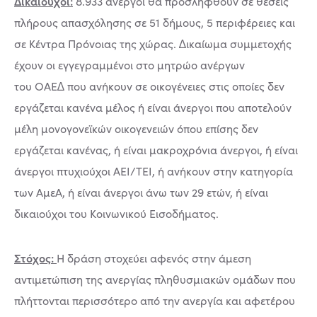
Δικαιούχοι:
8.933 άνεργοι θα προσληφθούν σε θέσεις
πλήρους απασχόλησης σε 51 δήµους, 5 περιφέρειες και
σε Κέντρα Πρόνοιας της χώρας. ∆ικαίωµα συµµετοχής
έχουν οι εγγεγραµµένοι στο µητρώο ανέργων
του ΟΑΕ∆ που ανήκουν σε οικογένειες στις οποίες δεν
εργάζεται κανένα µέλος ή είναι άνεργοι που αποτελούν
µέλη µονογονεϊκών οικογενειών όπου επίσης δεν
εργάζεται κανένας, ή είναι µακροχρόνια άνεργοι, ή είναι
άνεργοι πτυχιούχοι ΑΕΙ/ΤΕΙ, ή ανήκουν στην κατηγορία
των ΑµεΑ, ή είναι άνεργοι άνω των 29 ετών, ή είναι
δικαιούχοι του Κοινωνικού Εισοδήµατος.
Στόχος:
Η δράση στοχεύει αφενός στην άµεση
αντιµετώπιση της ανεργίας πληθυσµιακών οµάδων που
πλήττονται περισσότερο από την ανεργία και αφετέρου