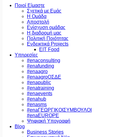
Ποιοί Είμαστε
Σχετικά με Εμάς
Η Ομάδα
Αποστολή
Ενίσχυση ομάδας
Η διαδρομή μας
Πολιτική Ποιότητας
Ενδεικτικά Projects
EIT Food
Υπηρεσίες
#enaconsulting
#enafunding
#enaagro
#enaagroΟΣΔΕ
#enapublic
#enatraining
#enaevents
#enahub
#enasms
#enaΓΕΩΡΓΙΚΟΙΣΥΜΒΟΥΛΟΙ
#enaEUROPE
Ψηφιακή Υπογραφή
Blog
Business Stories