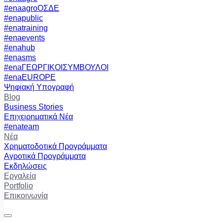
#enaagroΟΣΔΕ
#enapublic
#enatraining
#enaevents
#enahub
#enasms
#enaΓΕΩΡΓΙΚΟΙΣΥΜΒΟΥΛΟΙ
#enaEUROPE
Ψηφιακή Υπογραφή
Blog
Business Stories
Επιχειρηματικά Νέα
#enateam
Νέα
Χρηματοδοτικά Προγράμματα
Αγροτικά Προγράμματα
Εκδηλώσεις
Εργαλεία
Portfolio
Επικοινωνία