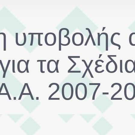
 υποβολής 
ια τα Σχέδι
Α.Α. 2007-2