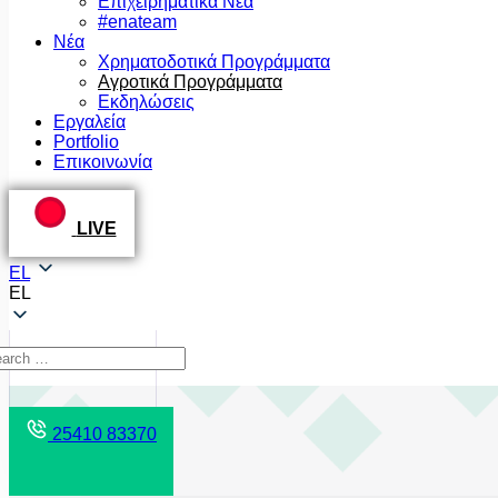
Επιχειρηματικά Νέα
#enateam
Νέα
Χρηματοδοτικά Προγράμματα
Αγροτικά Προγράμματα
Εκδηλώσεις
Εργαλεία
Portfolio
Επικοινωνία
LIVE
EL
EL
25410 83370