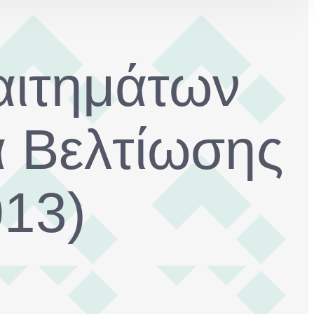
αιτημάτων
α Βελτίωσης
013)