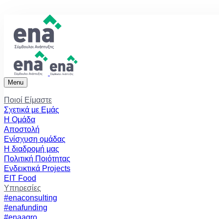
Menu
Ποιοί Είμαστε
Σχετικά με Εμάς
Η Ομάδα
Αποστολή
Ενίσχυση ομάδας
Η διαδρομή μας
Πολιτική Ποιότητας
Ενδεικτικά Projects
EIT Food
Υπηρεσίες
#enaconsulting
#enafunding
#enaagro