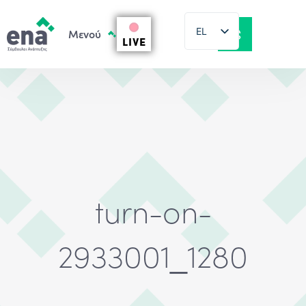
EL
LIVE
EN
turn-on-
2933001_1280